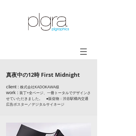
真夜中の12時 First Midnight
client :
株式会社KADOKAWA様
work :
装丁+全ページ、一冊トータルでデザインさ
せていただきました。 ●販促物：渋谷駅構内交通
広告ポスター／デジタルサイネージ